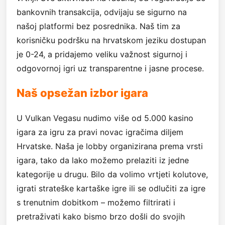
bankovnih transakcija, odvijaju se sigurno na
našoj platformi bez posrednika. Naš tim za
korisničku podršku na hrvatskom jeziku dostupan
je 0-24, a pridajemo veliku važnost sigurnoj i
odgovornoj igri uz transparentne i jasne procese.
Naš opsežan izbor igara
U Vulkan Vegasu nudimo više od 5.000 kasino
igara za igru za pravi novac igračima diljem
Hrvatske. Naša je lobby organizirana prema vrsti
igara, tako da lako možemo prelaziti iz jedne
kategorije u drugu. Bilo da volimo vrtjeti kolutove,
igrati strateške kartaške igre ili se odlučiti za igre
s trenutnim dobitkom – možemo filtrirati i
pretraživati kako bismo brzo došli do svojih