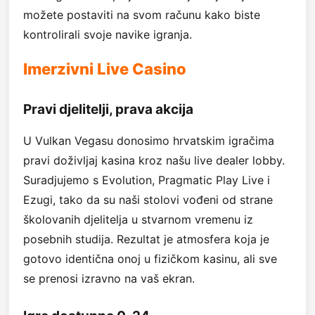
možete postaviti na svom računu kako biste
kontrolirali svoje navike igranja.
Imerzivni Live Casino
Pravi djelitelji, prava akcija
U Vulkan Vegasu donosimo hrvatskim igračima
pravi doživljaj kasina kroz našu live dealer lobby.
Suradjujemo s Evolution, Pragmatic Play Live i
Ezugi, tako da su naši stolovi vođeni od strane
školovanih djelitelja u stvarnom vremenu iz
posebnih studija. Rezultat je atmosfera koja je
gotovo identična onoj u fizičkom kasinu, ali sve
se prenosi izravno na vaš ekran.