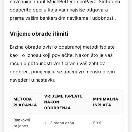
novčanici poput MuchBetter i ecoPayz. Slobodno
odaberite opciju koja vam najviše odgovara
prema vašim bankarskim navikama i udobnosti.
Vrijeme obrade i limiti
Brzina obrade ovisi o odabranoj metodi isplate
kao i o iznosu koji povlačite. Nakon što je vaš
račun u potpunosti verificiran i vaš zahtjev
odobren, primjenjuju se tipični vremenski okviri
navedeni u nastavku.
VRIJEME ISPLATE
METODA
MINIMALNA
NAKON
PLAĆANJA
ISPLATA
ODOBRENJA
Bankovni
1 - 3 radna dana
50 €
prijenos