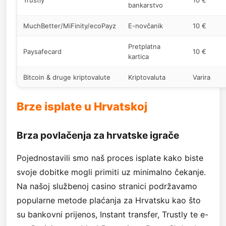
Trustly
10 €
bankarstvo
MuchBetter/MiFinity/ecoPayz
E-novčanik
10 €
Pretplatna
Paysafecard
10 €
kartica
Bitcoin & druge kriptovalute
Kriptovaluta
Varira
Brze isplate u Hrvatskoj
Brza povlačenja za hrvatske igrače
Pojednostavili smo naš proces isplate kako biste
svoje dobitke mogli primiti uz minimalno čekanje.
Na našoj službenoj casino stranici podržavamo
popularne metode plaćanja za Hrvatsku kao što
su bankovni prijenos, Instant transfer, Trustly te e-