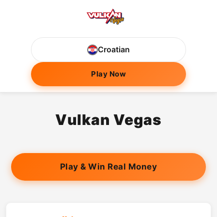
Croatian
Play Now
Vulkan Vegas
Play & Win Real Money