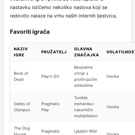
nastavku ističemo nekoliko naslova koji se
redovito nalaze na vrhu naših internih ljestvica.
Favoriti igrača
NAZIV
GLAVNA
PRUŽATELJ
VOLATILNOS
IGRE
ZNAČAJKA
Besplatne
Book of
vrtnje s
Play'n GO
Visoka
Dead
proširujućim
simbolima
Tumble
Gates of
Pragmatic
mehanika i
Visoka
Olympus
Play
nasumični
multiplikatori
The Dog
Pragmatic
Ljepljivi Wild
House
Visoka