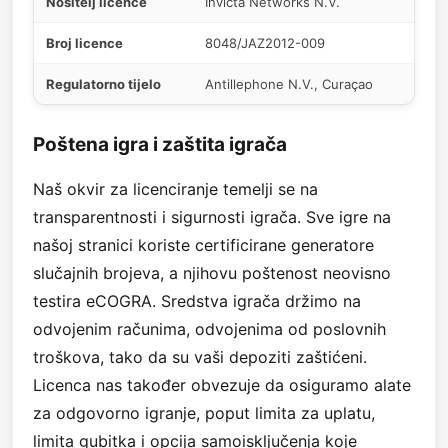
Nositelj licence
Invicta Networks N.V.
Broj licence
8048/JAZ2012-009
Regulatorno tijelo
Antillephone N.V., Curaçao
Poštena igra i zaštita igrača
Naš okvir za licenciranje temelji se na
transparentnosti i sigurnosti igrača. Sve igre na
našoj stranici koriste certificirane generatore
slučajnih brojeva, a njihovu poštenost neovisno
testira eCOGRA. Sredstva igrača držimo na
odvojenim računima, odvojenima od poslovnih
troškova, tako da su vaši depoziti zaštićeni.
Licenca nas također obvezuje da osiguramo alate
za odgovorno igranje, poput limita za uplatu,
limita gubitka i opcija samoisključenja koje