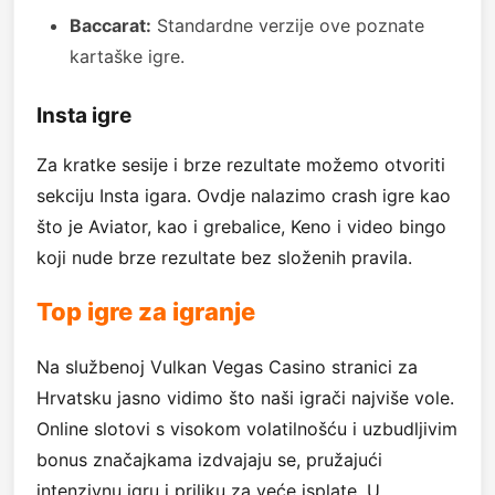
Baccarat:
Standardne verzije ove poznate
kartaške igre.
Insta igre
Za kratke sesije i brze rezultate možemo otvoriti
sekciju Insta igara. Ovdje nalazimo crash igre kao
što je Aviator, kao i grebalice, Keno i video bingo
koji nude brze rezultate bez složenih pravila.
Top igre za igranje
Na službenoj Vulkan Vegas Casino stranici za
Hrvatsku jasno vidimo što naši igrači najviše vole.
Online slotovi s visokom volatilnošću i uzbudljivim
bonus značajkama izdvajaju se, pružajući
intenzivnu igru i priliku za veće isplate. U