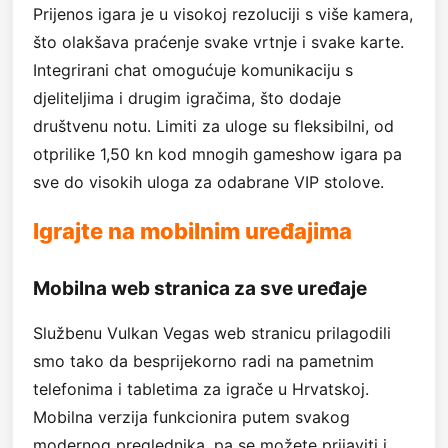
Prijenos igara je u visokoj rezoluciji s više kamera,
što olakšava praćenje svake vrtnje i svake karte.
Integrirani chat omogućuje komunikaciju s
djeliteljima i drugim igračima, što dodaje
društvenu notu. Limiti za uloge su fleksibilni, od
otprilike 1,50 kn kod mnogih gameshow igara pa
sve do visokih uloga za odabrane VIP stolove.
Igrajte na mobilnim uređajima
Mobilna web stranica za sve uređaje
Službenu Vulkan Vegas web stranicu prilagodili
smo tako da besprijekorno radi na pametnim
telefonima i tabletima za igrače u Hrvatskoj.
Mobilna verzija funkcionira putem svakog
modernog preglednika, pa se možete prijaviti i